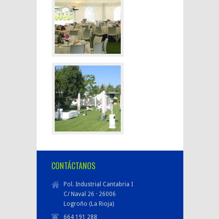
CONTÁCTANOS
Pol. Industrial Cantabria I
C/ Naval 26 · 26006
Logroño (La Rioja)
664 191 288